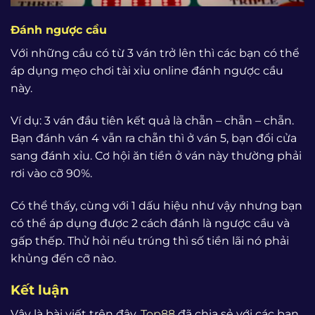
Đánh ngược cầu
Với những cầu có từ 3 ván trở lên thì các bạn có thể
áp dụng mẹo chơi tài xỉu online đánh ngược cầu
này.
Ví dụ: 3 ván đầu tiên kết quả là chẵn – chẵn – chẵn.
Bạn đánh ván 4 vẫn ra chẵn thì ở ván 5, bạn đổi cửa
sang đánh xỉu. Cơ hội ăn tiền ở ván này thường phải
rơi vào cỡ 90%.
Có thể thấy, cùng với 1 dấu hiệu như vậy nhưng bạn
có thể áp dụng được 2 cách đánh là ngược cầu và
gấp thếp. Thử hỏi nếu trúng thì số tiền lãi nó phải
khủng đến cỡ nào.
Kết luận
Vậy là bài viết trên đây,
Top88
đã chia sẻ với các bạn