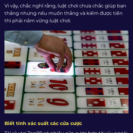
Vì vậy, chắc nghĩ rằng, luật chơi chưa chắc giúp bạn
thắng nhưng nếu muốn thắng và kiếm được tiền
thì phải nắm vững luật chơi.
Biết tính xác suất các cửa cược