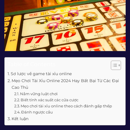
Table of Contents
Sơ lược về game tài xỉu online
Mẹo Chơi Tài Xỉu Online 2024 Hay Bất Bại Từ Các Đại
Cao Thủ
Nắm vững luật chơi
Biết tính xác suất các cửa cược
Mẹo chơi tài xỉu online theo cách đánh gấp thếp
Đánh ngược cầu
Kết luận