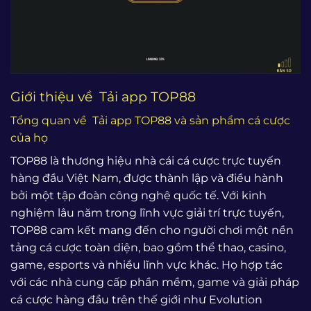
Giới thiệu về Tải app TOP88
Tổng quan về Tải app TOP88 và sản phẩm cá cược
của họ
TOP88 là thương hiệu nhà cái cá cược trực tuyến
hàng đầu Việt Nam, được thành lập và điều hành
bởi một tập đoàn công nghệ quốc tế. Với kinh
nghiệm lâu năm trong lĩnh vực giải trí trực tuyến,
TOP88 cam kết mang đến cho người chơi một nền
tảng cá cược toàn diện, bao gồm thể thao, casino,
game, esports và nhiều lĩnh vực khác. Họ hợp tác
với các nhà cung cấp phần mềm, game và giải pháp
cá cược hàng đầu trên thế giới như Evolution