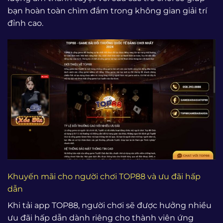
bạn hoàn toàn chìm đắm trong không gian giải trí
đỉnh cao.
Khuyến mãi cho người chơi TOP88 và ưu đãi hấp
dẫn
Khi tải app TOP88, người chơi sẽ được hưởng nhiều
ưu đãi hấp dẫn dành riêng cho thành viên ứng