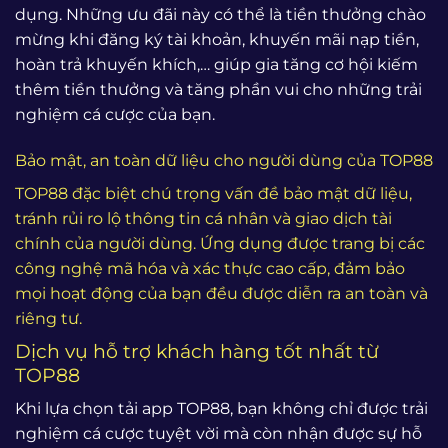
dụng. Những ưu đãi này có thể là tiền thưởng chào
mừng khi đăng ký tài khoản, khuyến mãi nạp tiền,
hoàn trả khuyến khích,… giúp gia tăng cơ hội kiếm
thêm tiền thưởng và tăng phần vui cho những trải
nghiệm cá cược của bạn.
Bảo mật, an toàn dữ liệu cho người dùng của TOP88
TOP88 đặc biệt chú trọng vấn đề bảo mật dữ liệu,
tránh rủi ro lộ thông tin cá nhân và giao dịch tài
chính của người dùng. Ứng dụng được trang bị các
công nghệ mã hóa và xác thực cao cấp, đảm bảo
mọi hoạt động của bạn đều được diễn ra an toàn và
riêng tư.
Dịch vụ hỗ trợ khách hàng tốt nhất từ
TOP88
Khi lựa chọn tải app TOP88, bạn không chỉ được trải
nghiệm cá cược tuyệt vời mà còn nhận được sự hỗ