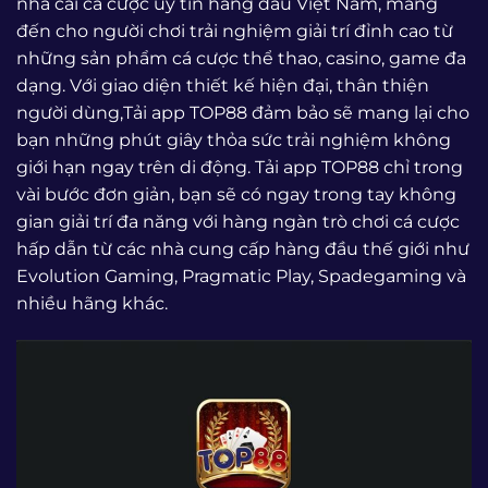
nhà cái cá cược uy tín hàng đầu Việt Nam, mang
đến cho người chơi trải nghiệm giải trí đỉnh cao từ
những sản phẩm cá cược thể thao, casino, game đa
dạng. Với giao diện thiết kế hiện đại, thân thiện
người dùng,Tải app TOP88 đảm bảo sẽ mang lại cho
bạn những phút giây thỏa sức trải nghiệm không
giới hạn ngay trên di động. Tải app TOP88 chỉ trong
vài bước đơn giản, bạn sẽ có ngay trong tay không
gian giải trí đa năng với hàng ngàn trò chơi cá cược
hấp dẫn từ các nhà cung cấp hàng đầu thế giới như
Evolution Gaming, Pragmatic Play, Spadegaming và
nhiều hãng khác.