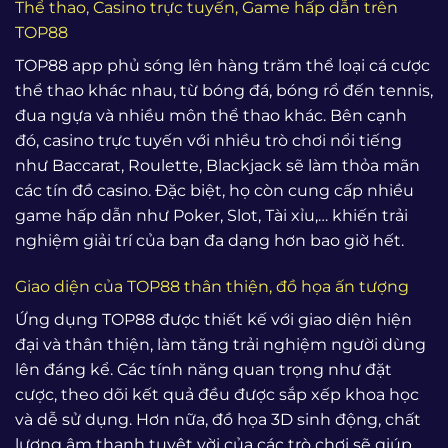
Thể thao, Casino trực tuyến, Game hấp dẫn trên
TOP88
TOP88 app phủ sóng lên hàng trăm thể loại cá cược
thể thao khác nhau, từ bóng đá, bóng rổ đến tennis,
đua ngựa và nhiều môn thể thao khác. Bên cạnh
đó, casino trực tuyến với nhiều trò chơi nổi tiếng
như Baccarat, Roulette, Blackjack sẽ làm thỏa mãn
các tín đồ casino. Đặc biệt, họ còn cung cấp nhiều
game hấp dẫn như Poker, Slot, Tài xỉu,… khiến trải
nghiệm giải trí của bạn đa dạng hơn bao giờ hết.
Giao diện của TOP88 thân thiện, đồ họa ấn tượng
Ứng dụng TOP88 được thiết kế với giao diện hiện
đại và thân thiện, làm tăng trải nghiệm người dùng
lên đáng kể. Các tính năng quan trọng như đặt
cược, theo dõi kết quả đều được sắp xếp khoa học
và dễ sử dụng. Hơn nữa, đồ họa 3D sinh động, chất
lượng âm thanh tuyệt vời của các trò chơi sẽ giúp