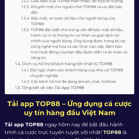
Giao diện của TOP88 thân thiện, đồ họa ấn tượng
Khuyến mãi cho người chơi TOP88 và ưu đãi hấp
dẫn
Bảo mật, an toàn dữ liệu cho người dùng của
TOP88
TOP88 đặc biệt chú trọng vấn đề bảo mật dữ liệu,
tránh rủi ro lộ thông tin cá nhân và giao dịch tài
chính của người dùng. Ứng dụng được trang bị các
công nghệ mã hóa và xác thực cao cấp, đảm bảo
mọi hoạt động của bạn đều được diễn ra an toàn và
riêng tư.
Dịch vụ hỗ trợ khách hàng tốt nhất từ TOP88
Đội ngũ chăm sóc khách hàng của nhà cái TOP88
chuyên nghiệp
Các kênh hỗ trợ đa dạng (email, chat, hotline)
Tổng kết về việc Tải App TOP88
Tải app TOP88 – Ứng dụng cá cược
uy tín hàng đầu Việt Nam
Tải app TOP88
ngay hôm nay để bắt đầu hành
trình cá cược trực tuyến tuyệt vời nhất!
TOP88
là