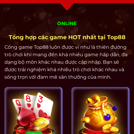
ONLINE
Tổng hợp các game HOT nhất tại Top88
Cổng game Top88 luôn được ví như là thiên đường
trò chơi khi mang đến khá nhiều game hấp dẫn, đa
dạng bộ môn khác nhau được cập nhập. Bạn sẽ
được trải nghiệm khá nhiều trò chơi khác nhau và
sống trọn với đam mê săn thưởng của mình.