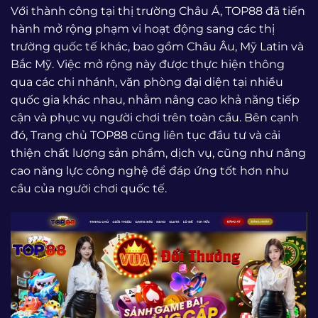
Với thành công tại thị trường Châu Á, TOP88 đã tiến
hành mở rộng phạm vi hoạt động sang các thị
trường quốc tế khác, bao gồm Châu Âu, Mỹ Latin và
Bắc Mỹ. Việc mở rộng này được thực hiện thông
qua các chi nhánh, văn phòng đại diện tại nhiều
quốc gia khác nhau, nhằm nâng cao khả năng tiếp
cận và phục vụ người chơi trên toàn cầu. Bên cạnh
đó, Trang chủ TOP88 cũng liên tục đầu tư và cải
thiện chất lượng sản phẩm, dịch vụ, cũng như nâng
cao năng lực công nghệ để đáp ứng tốt hơn nhu
cầu của người chơi quốc tế.