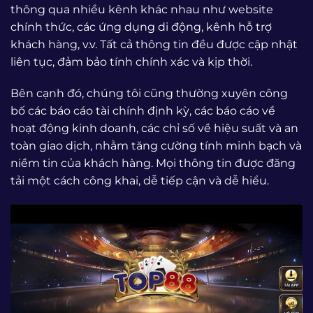
thông qua nhiều kênh khác nhau như website
chính thức, các ứng dụng di động, kênh hỗ trợ
khách hàng, v.v. Tất cả thông tin đều được cập nhật
liên tục, đảm bảo tính chính xác và kịp thời.
Bên cạnh đó, chúng tôi cũng thường xuyên công
bố các báo cáo tài chính định kỳ, các báo cáo về
hoạt động kinh doanh, các chỉ số về hiệu suất và an
toàn giao dịch, nhằm tăng cường tính minh bạch và
niềm tin của khách hàng. Mọi thông tin được đăng
tải một cách công khai, dễ tiếp cận và dễ hiểu.