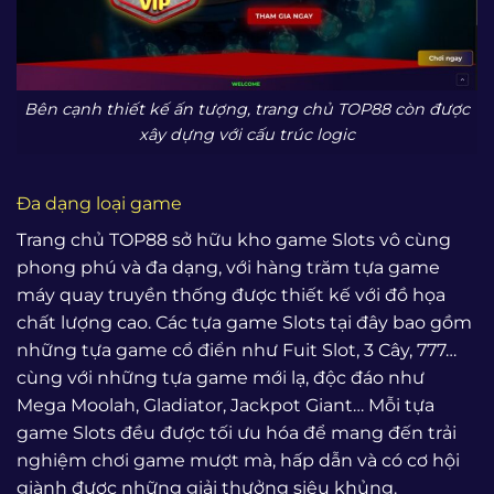
Bên cạnh thiết kế ấn tượng, trang chủ TOP88 còn được
xây dựng với cấu trúc logic
Đa dạng loại game
Trang chủ TOP88 sở hữu kho game Slots vô cùng
phong phú và đa dạng, với hàng trăm tựa game
máy quay truyền thống được thiết kế với đồ họa
chất lượng cao. Các tựa game Slots tại đây bao gồm
những tựa game cổ điển như Fuit Slot, 3 Cây, 777…
cùng với những tựa game mới lạ, độc đáo như
Mega Moolah, Gladiator, Jackpot Giant… Mỗi tựa
game Slots đều được tối ưu hóa để mang đến trải
nghiệm chơi game mượt mà, hấp dẫn và có cơ hội
giành được những giải thưởng siêu khủng.