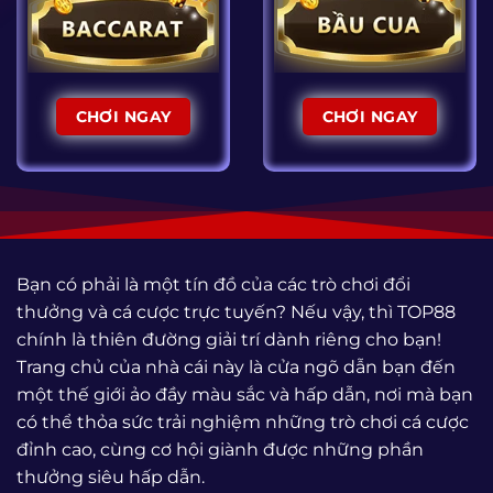
CHƠI NGAY
CHƠI NGAY
Bạn có phải là một tín đồ của các trò chơi đổi
thưởng và cá cược trực tuyến? Nếu vậy, thì TOP88
chính là thiên đường giải trí dành riêng cho bạn!
Trang chủ của nhà cái này là cửa ngõ dẫn bạn đến
một thế giới ảo đầy màu sắc và hấp dẫn, nơi mà bạn
có thể thỏa sức trải nghiệm những trò chơi cá cược
đỉnh cao, cùng cơ hội giành được những phần
thưởng siêu hấp dẫn.