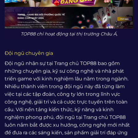
TOP88 chỉ hoạt động tại thị trường Châu Á,
Đội ngũ chuyên gia
Đội ngũ nhân sự tại Trang chủ TOP88 bao gồm
những chuyên gia, kỹ sư công nghệ và nhà phát
triển game với kinh nghiệm lâu năm trong ngành.
Nhiều thành viên trong đội ngũ này đã từng làm
việc tại các tập đoàn, công ty lớn trong lĩnh vực
công nghệ, giải trí và cá cược trực tuyến trên toàn
cầu. Với nền tảng kiến thức, kỹ năng và kinh
nghiệm phong phú, đội ngũ tại Trang chủ TOP88
luôn nắm bắt được xu hướng, công nghệ mới nhất
để đưa ra các sáng kiến, sản phẩm giải trí đáp ứng