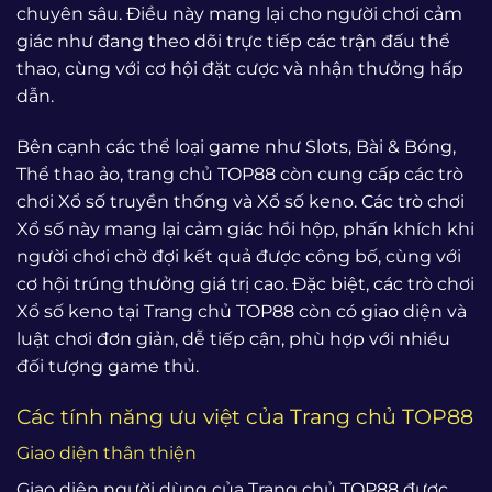
chuyên sâu. Điều này mang lại cho người chơi cảm
giác như đang theo dõi trực tiếp các trận đấu thể
thao, cùng với cơ hội đặt cược và nhận thưởng hấp
dẫn.
Bên cạnh các thể loại game như Slots, Bài & Bóng,
Thể thao ảo, trang chủ TOP88 còn cung cấp các trò
chơi Xổ số truyền thống và Xổ số keno. Các trò chơi
Xổ số này mang lại cảm giác hồi hộp, phấn khích khi
người chơi chờ đợi kết quả được công bố, cùng với
cơ hội trúng thưởng giá trị cao. Đặc biệt, các trò chơi
Xổ số keno tại Trang chủ TOP88 còn có giao diện và
luật chơi đơn giản, dễ tiếp cận, phù hợp với nhiều
đối tượng game thủ.
Các tính năng ưu việt của Trang chủ TOP88
Giao diện thân thiện
Giao diện người dùng của Trang chủ TOP88 được