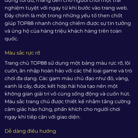
dụng tối ưu, mang đến cho người chơi một trải
nghiệm tuyệt vời ngay từ khi bước vào trang web.
Đây chính là một trong những yếu tố then chốt
giúp TOP88 nhanh chóng chiếm được sự tin tưởng
và ủng hộ của hàng triệu khách hàng trên toàn
quốc.
Màu sắc rực rỡ
Trang chủ TOP88 sử dụng một bảng màu rực rỡ, lôi
cuốn, ăn nhập hoàn hảo với các thể loại game và trò
chơi đa dạng. Các gam màu chủ đạo như đỏ, vàng,
xanh lá cây, được kết hợp hài hòa tạo nên một
không gian giải trí vô cùng sống động và cuốn hút.
Màu sắc trang chủ được thiết kế nhằm tăng cường
cảm giác hào hứng, phấn khích cho người chơi
ngay khi tiếp cận với giao diện.
Dễ dàng điều hướng