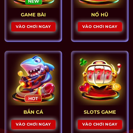
GAME BÀI
NỔ HŨ
VÀO CHƠI NGAY
VÀO CHƠI NGAY
BẮN CÁ
SLOTS GAME
VÀO CHƠI NGAY
VÀO CHƠI NGAY