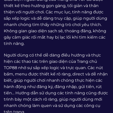
thiết kế theo hướng gọn gàng, tối giản và thân
thiện với người chơi. Các mục lục, tính năng được
sắp xếp logic và dễ dàng truy cập, giúp người dùng
nhanh chóng tìm thấy những trò chơi yêu thích.
Không gian giao diện sạch sẽ, thoáng đãng, không
gây cảm giác rối mắt hay bị lạc lối khi tìm kiếm các
tính năng.
Người dùng có thể dễ dàng điều hướng và thực
hiện các thao tác trên giao diện của Trang chủ
TOP88 nhờ sự sắp xếp logic và trực quan. Các nút
bấm, menu được thiết kế rõ ràng, direct và dễ nhận
biết, giúp người chơi nhanh chóng thực hiện các
hành động như đăng ký, đăng nhập, gửi tiền, rút
tiền… Hướng dẫn sử dụng các tính năng cũng được
trình bày một cách rõ ràng, giúp người dùng mới
nhanh chóng làm quen và sử dụng các công cụ
trên trang.