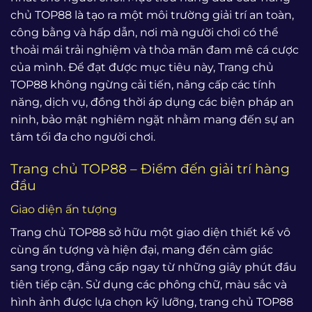
chủ TOP88 là tạo ra một môi trường giải trí an toàn,
công bằng và hấp dẫn, nơi mà người chơi có thể
thoải mái trải nghiệm và thỏa mãn đam mê cá cược
của mình. Để đạt được mục tiêu này, Trang chủ
TOP88 không ngừng cải tiến, nâng cấp các tính
năng, dịch vụ, đồng thời áp dụng các biện pháp an
ninh, bảo mật nghiêm ngặt nhằm mang đến sự an
tâm tối đa cho người chơi.
Trang chủ TOP88 – Điểm đến giải trí hàng
đầu
Giao diện ấn tượng
Trang chủ TOP88 sở hữu một giao diện thiết kế vô
cùng ấn tượng và hiện đại, mang đến cảm giác
sang trọng, đẳng cấp ngay từ những giây phút đầu
tiên tiếp cận. Sử dụng các phông chữ, màu sắc và
hình ảnh được lựa chọn kỹ lưỡng, trang chủ TOP88