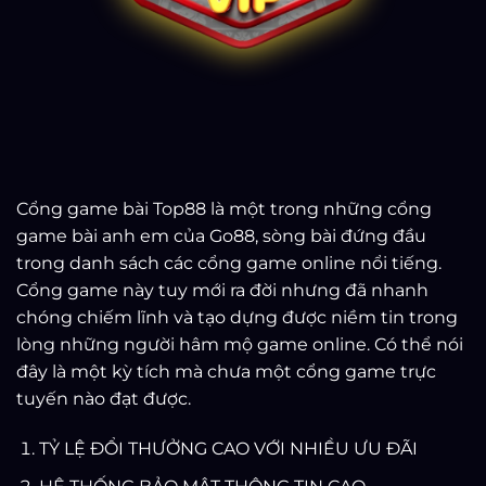
Cổng game bài Top88 là một trong những cổng
game bài anh em của Go88, sòng bài đứng đầu
trong danh sách các cổng game online nổi tiếng.
Cổng game này tuy mới ra đời nhưng đã nhanh
chóng chiếm lĩnh và tạo dựng được niềm tin trong
lòng những người hâm mộ game online. Có thể nói
đây là một kỳ tích mà chưa một cổng game trực
tuyến nào đạt được.
TỶ LỆ ĐỔI THƯỞNG CAO VỚI NHIỀU ƯU ĐÃI