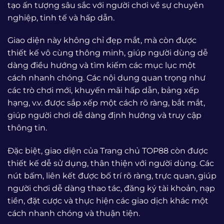
tạo ấn tượng sâu sắc với người chơi về sự chuyên
nghiệp, tinh tế và hấp dẫn.
Giao diện này không chỉ đẹp mắt, mà còn được
thiết kế vô cùng thông minh, giúp người dùng dễ
dàng điều hướng và tìm kiếm các mục lục một
cách nhanh chóng. Các nội dung quan trọng như
các trò chơi mới, khuyến mãi hấp dẫn, bảng xếp
hạng, v.v. được sắp xếp một cách rõ ràng, bắt mắt,
giúp người chơi dễ dàng định hướng và truy cập
thông tin.
Đặc biệt, giao diện của Trang chủ TOP88 còn được
thiết kế dễ sử dụng, thân thiện với người dùng. Các
nút bấm, liên kết được bố trí rõ ràng, trực quan, giúp
người chơi dễ dàng thao tác, đăng ký tài khoản, nạp
tiền, đặt cược và thực hiện các giao dịch khác một
cách nhanh chóng và thuận tiện.