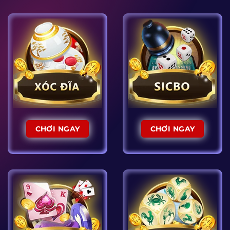
CHƠI NGAY
CHƠI NGAY