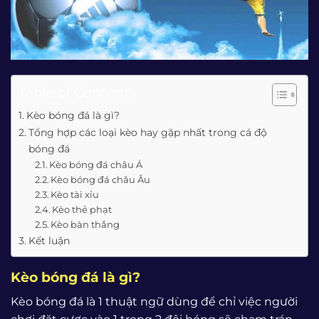
Table of Contents
Kèo bóng đá là gì?
Tổng hợp các loại kèo hay gặp nhất trong cá độ
bóng đá
Kèo bóng đá châu Á
Kèo bóng đá châu Âu
Kèo tài xỉu
Kèo thẻ phạt
Kèo bàn thắng
Kết luận
Kèo bóng đá là gì?
Kèo bóng đá là 1 thuật ngữ dùng để chỉ việc người