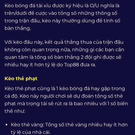
Kèo bóng đá tài xỉu được ký hiệu là O/U nghĩa là
trên/dưới để cược vào tổng số những thông số
trong trận đấu, kèo này thường dùng để tính số
bàn thắng.
Với kèo đấu này, kết quả thắng thua của trận đấu
không còn quan trọng nữa, những gì các bạn cần
quan tâm là tổng số bàn thắng 2 đội ghi được sẽ
nhiều hay ít hơn tỷ lệ do Top88 đưa ra.
Kèo thẻ phạt
Kèo thẻ phạt cũng là 1 kèo bóng đá hay gặp trong
cá độ. Kèo này người chơi sẽ dự đoán tổng số thẻ
phạt mà trọng tài sẽ rút ra là bao nhiêu với 1 số biến
thể như:
Kèo thẻ vàng: Tổng số thẻ vàng nhiều hay ít hơn
tỷ lệ của nhà cái.