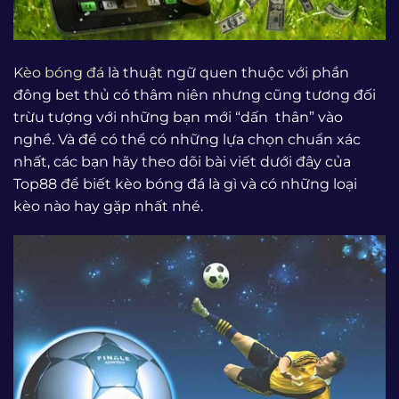
Kèo bóng đá
là thuật ngữ quen thuộc với phần
đông bet thủ có thâm niên nhưng cũng tương đối
trừu tượng với những bạn mới “dấn thân” vào
nghề. Và để có thể có những lựa chọn chuẩn xác
nhất, các bạn hãy theo dõi bài viết dưới đây của
Top88 để biết kèo bóng đá là gì và có những loại
kèo nào hay gặp nhất nhé.