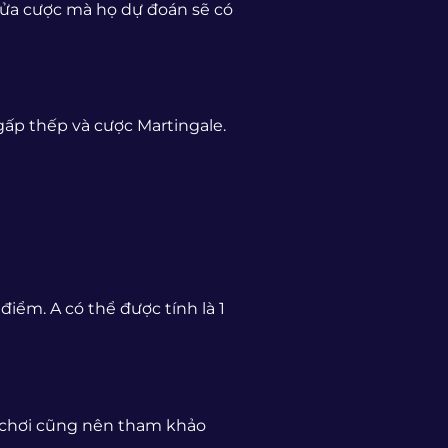
 cửa cược mà họ dự đoán sẽ có
gấp thếp và cược Martingale.
 điểm. A có thể được tính là 1
i chơi cũng nên tham khảo