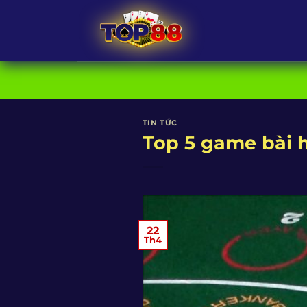
Bỏ
qua
nội
dung
TIN TỨC
Top 5 game bài h
22
Th4