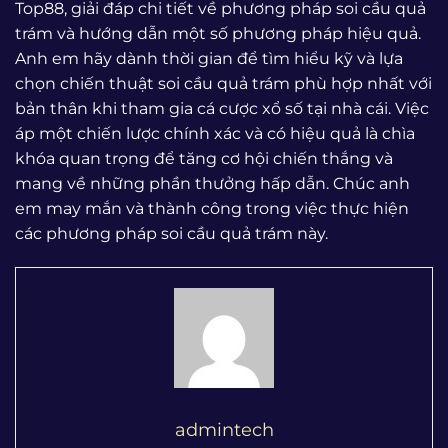
Top88, giải đáp chi tiết về phương pháp soi cầu quả
trám và hướng dẫn một số phương pháp hiệu quả.
Anh em hãy dành thời gian để tìm hiểu kỹ và lựa
chọn chiến thuật soi cầu quả trám phù hợp nhất với
bản thân khi tham gia cá cược xổ số tại nhà cái. Việc
áp một chiến lược chính xác và có hiệu quả là chìa
khóa quan trọng để tăng cơ hội chiến thắng và
mang về những phần thưởng hấp dẫn. Chúc anh
em may mắn và thành công trong việc thực hiện
các phương pháp soi cầu quả trám này.
admintech