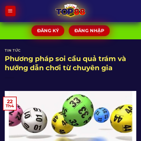
Bỏ
qua
nội
dung
ĐĂNG KÝ
ĐĂNG NHẬP
TIN TỨC
Phương pháp soi cầu quả trám và
hướng dẫn chơi từ chuyên gia
22
Th4