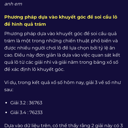
anh em
Phương pháp dựa vào khuyết góc để soi cầu lô
đề hình quả trám
Phương pháp dựa vào khuyết góc để soi cầu quả
trám là một trong những chiến thuật phổ biến và
được nhiều người chơi lô đề lựa chọn bởi tỷ lệ ăn
cao. Điều này đơn giản là dựa vào việc quan sát kết
quả lô từ các giải nhì và giải năm trong bảng xổ số
để xác định lô khuyết góc.
Ví dụ, trong kết quả xổ số hôm nay, giải 3 về số như
sau:
Giải 3.2 : 36763
Giải 3.4 : 76233
Dựa vào dữ liệu trên, có thể thấy rằng 2 giải này có 3