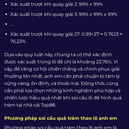
Xác suất trượt khi quay giải 2: 99% x 99%
Xác suất trượt khi quay giải 3: 99% x 99% x 99%
…
Xác suất trượt khi quay giải 27: 0.99^27 ≈ 0.7623 ≈
76.23%
Dựa vào quy luật này, chúng ta có thể xác định
được xác suất trúng lô đề chỉ là khoảng 23.76%. Vì
vậy, để tăng cơ hội chiến thắng và chinh phục giải
thưởng lớn nhất, anh em cần phải chuẩn bị tâm lý
vững vàng, ổn định, và thoải mái. Đồng thời, cũng
cần phải lựa chọn những kinh nghiệm phù hợp và
chiến lược hiệu quả nhất khi soi cầu lô đề hình quả
trám tại nhà cái Top88.
Phương pháp soi cầu quả trám theo lô anh em
Phương pháp soi cầu quả trám theo lô anh em là