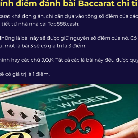
nh điểm đánh bài Baccarat chi ti
arat khá đơn giản, chỉ cần dựa vào tổng số điểm của các 
 tiết từ nhà nhà cái Top888.cash:
: Những lá bài này sẽ được giữ nguyên số điểm của nó. Có 
 một lá bài 3 sẽ có giá trị là 3 điểm.
ó hình hay các chữ J,Q,K: Tất cả các lá bài này đều được qu
sẽ có giá trị là 1 điểm.