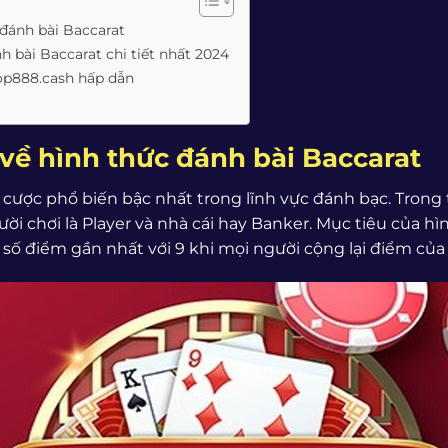
 đánh bài Baccarat
 bài Baccarat chi tiết nhất 2024
Top888.cash hấp dẫn
 về hình thức đánh bài Baccarat
á cược phổ biến bậc nhất trong lĩnh vực đánh bạc. Trong 
ời chơi là Player và nhà cái hay Banker. Mục tiêu của hì
ố điểm gần nhất với 9 khi mọi người cộng lại điểm của 2