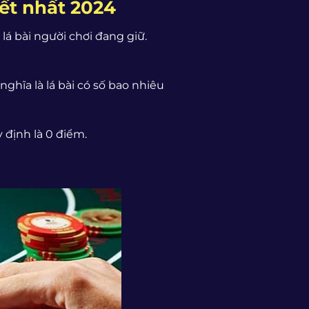
ết nhất 2024
lá bài người chơi đang giữ.
nghĩa là lá bài có số bao nhiêu
y định là 0 điểm.