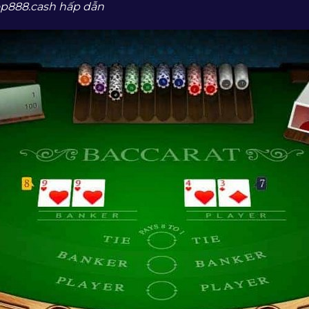
Top888.cash hấp dẫn