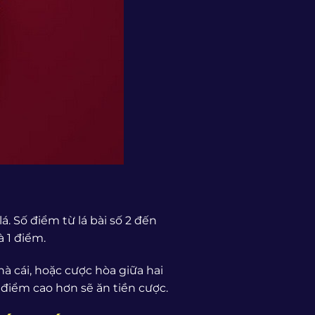
. Số điểm từ lá bài số 2 đến
à 1 điểm.
à cái, hoặc cược hòa giữa hai
ó điểm cao hơn sẽ ăn tiền cược.