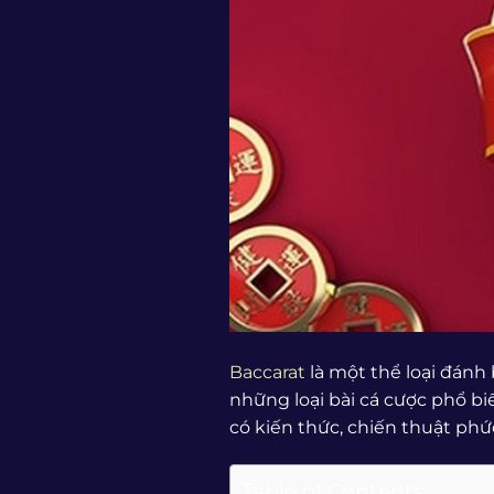
Baccarat
là một thể loại đánh
những loại bài cá cược phổ bi
có kiến thức, chiến thuật phứ
Table of Contents