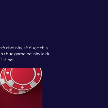
trò chơi này, sẽ được chia
nh thức game bài này là dự
 lá bài.