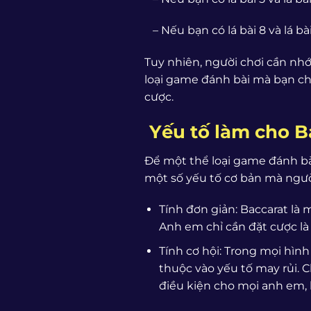
– Nếu bạn có lá bài 8 và lá bài
Tuy nhiên, người chơi cần nhớ
loại game đánh bài mà bạn chơ
cược.
Yếu tố làm cho B
Để một thể loại game đánh bài
một số yếu tố cơ bản mà ngườ
Tính đơn giản: Baccarat là 
Anh em chỉ cần đặt cược là 
Tính cơ hội: Trong mọi hìn
thuộc vào yếu tố may rủi. 
điều kiện cho mọi anh em, 