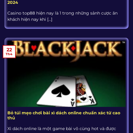
2024
Casino top88 hiện nay là 1 trong những sảnh cược ăn
khách hiện nay khi [...]
22
Th4
Bỏ túi mẹo chơi bài xì dách online chuẩn xác từ cao
thủ
Xì dách online là một game bài vô cùng hot và được