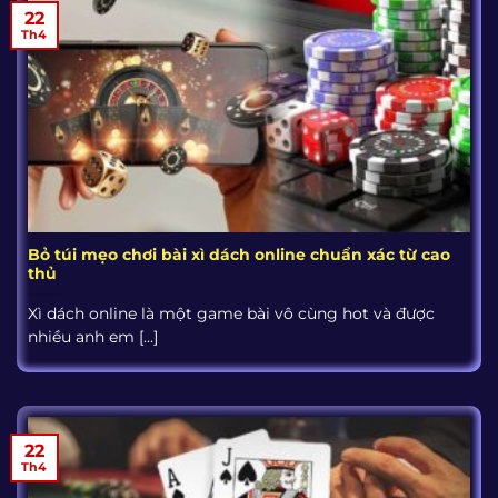
22
Th4
Bỏ túi mẹo chơi bài xì dách online chuẩn xác từ cao
thủ
Xì dách online là một game bài vô cùng hot và được
nhiều anh em [...]
22
Th4