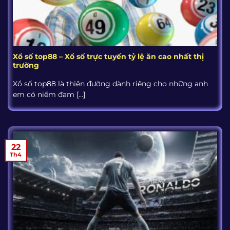
Xổ số top88 – Xổ số trực tuyến tỷ lệ ăn cao nhất thị
trường
Xổ số top88 là thiên đường dành riêng cho những anh
em có niềm đam [...]
22
Th4