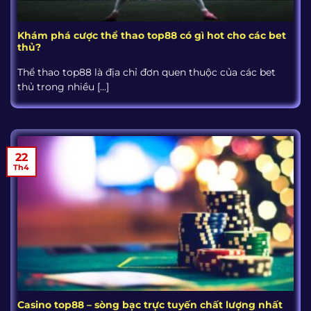
Khám phá cược thể thao top88 có gì hot cho các bet
thủ?
Thể thao top88 là địa chỉ đơn quen thuộc của các bet
thủ trong nhiều [...]
22
Th4
Casino top88 – sòng bạc trực tuyến chất lượng nhất